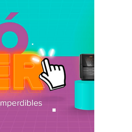
farmacias y tiendas de barrio, mientras
proyecta liderar la categoría tecnológica
con ofertas de hasta 60%. Ante el inicio de
un nuevo Cyber Day este lunes 1 de junio,
Ripley anunció un despliegue estratégico
que busca ampliar la experiencia de
entrega a los clientes y potenciar la
renovación tecnológica de cara al mundial
de fútbol 2026. La multitien