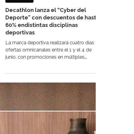
CYBERDAY
Decathlon lanza el “Cyber del
Deporte” con descuentos de hasta
60% endistintas disciplinas
deportivas
La marca deportiva realizará cuatro días de
ofertas omnicanales entre el 1 y el 4 de
junio, con promociones en múltiples
categorías, además de beneficios
exclusivos para compras online y
miembros de la comunidad Decathlon.
Con el objetivo de acercar el deporte a
más personas, Decathlon anunció una
nueva edición de su “Cyber del Deporte”,
instancia que se desarrollará entre el 1 y el