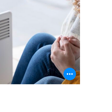
durante esta nueva edición del Cyber Day.
El Cyber Day, que se lleva a cabo entre hoy
y el miércoles 3 de junio, llegó marcando el
inicio de una temporada de grandes
ofertas en tecnología y electrónica. Xiaomi
se une a este evento con entusiasmo,
ofreciendo a los usuarios una amplia gama
de descuentos en su portafolio d