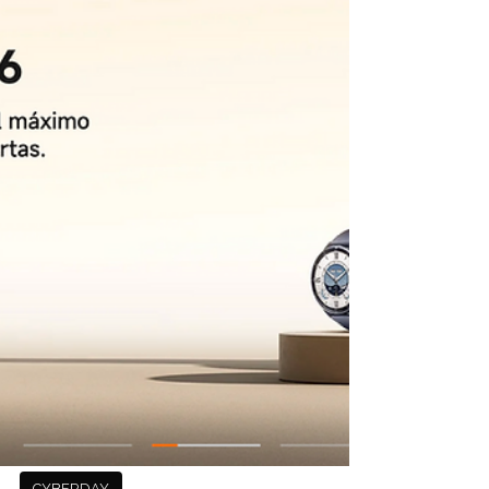
protagonismo, marcas como Electrolux,
Fensa y Mademsa se suman a una nueva
edición de Cyber Day con foco en
soluciones pensadas para combatir el
invierno. Durante los meses más fríos del
año, el uso de ciertos electrodomésticos
comienza a intensificarse dentro del hogar.
Ya sea para calefaccionar espacios,
enfrentar el aumento de ropa de invierno o
responder a una mayor permanencia en
casa, productos asociado