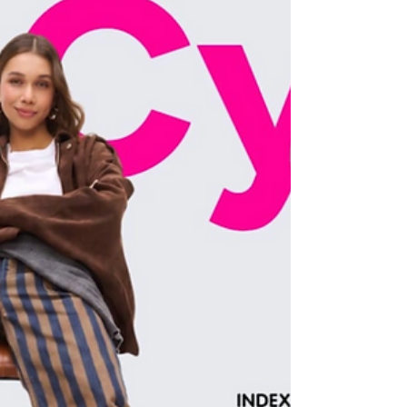
experiencia cafetera en casa, explorar
nuevas variedades y perfeccionar cada
preparación, combinando calidad, diseño y
conveniencia. En esta nueva edición del
CyberDay, Nespresso invita a transformar
el café cotidiano en una experiencia
extraordinaria. Durante tres días, la marca
ofrecerá beneficios exclusivos en café,
máquinas y accesorios, diseñados para
que más amantes del café puedan
reconectar con s