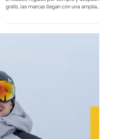
Desde descuentos especiales hasta kits
limitados, regalos por compra y despacho
gratis, las marcas llegan con una amplia
variedad de oportunidades para quienes
buscan aprovechar esta temporada de
promociones y encontrar el regalo
perfecto. MAC Cosmetics:Este Cyber, MAC
Cosmetics llega con descuentos
exclusivos, kits especiales y regalos por
compra. Destacan la Cyber Box Ready to
Glow Kit a $49.990, el Full Glam Kit a
$78.990 y el Lip Trio en Falabella, que
incluye tres labial