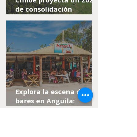
de consolidación
turística: naturaleza,
cultura y estadías más
largas
Explora la escena de los
bares en Anguila:
diversidad, música en
vivo y bebidas frente a
la playa