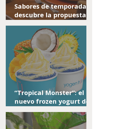
Sabores de temporada:
descubre la propuesta
gastronómica de Casa
Bosque para disfrutar el
otoño e invierno en el
Cajón del Maipo
“Tropical Monster”: el
nuevo frozen yogurt de
Yogen Früz inspirado en
la próxima película
Minions & Monstruos