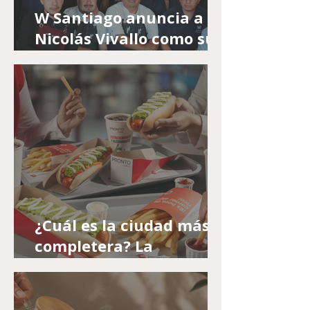
W Santiago anuncia a
Nicolás Vivallo como su
nuevo chef En Karai by
Mitsuharu
¿Cuál es la ciudad más
completera? La
‘Completón’ de Pronto
Copec pone a prueba el
fanatismo de Chile por el