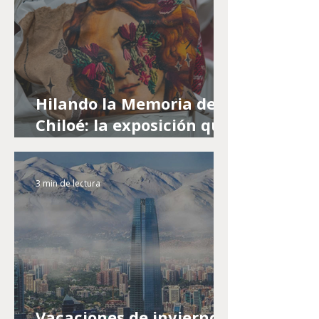
Hilando la Memoria de
Chiloé: la exposición que
rescata el patrimonio a
través de la fotografía
3 min de lectura
bordada
Vacaciones de invierno