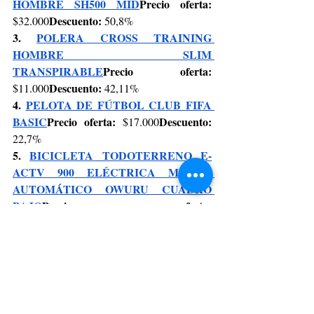
HOMBRE SH500 MID
Precio oferta: 
Descuento: 
$32.000
50,8%
3. 
POLERA CROSS TRAINING 
HOMBRE SLIM 
TRANSPIRABLE
Precio oferta: 
Descuento: 
$11.000
42,11%
4. 
PELOTA DE FÚTBOL CLUB FIFA 
BASIC
Precio oferta: 
Descuento: 
$17.000
22,7%
5. 
BICICLETA TODOTERRENO E-
ACTV 900 ELÉCTRICA MOTOR 
AUTOMÁTICO OWURU CUADRO 
BAJO
Precio oferta: 
 Descuento: 
$2.490.000
19,7%
CYBERDAY