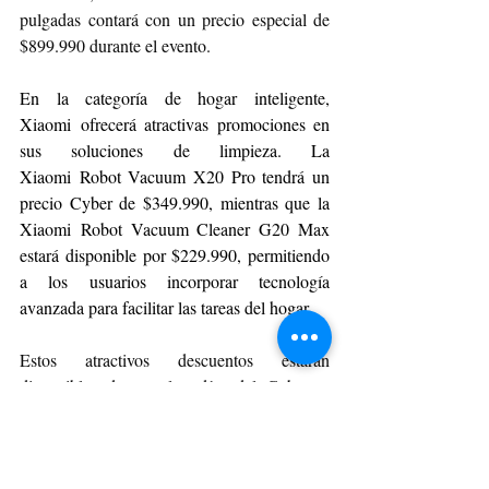
pulgadas contará con un precio especial de 
$899.990 durante el evento.
En la categoría de hogar inteligente, 
Xiaomi ofrecerá atractivas promociones en 
sus soluciones de limpieza. La 
Xiaomi Robot Vacuum X20 Pro tendrá un 
precio Cyber de $349.990, mientras que la 
Xiaomi Robot Vacuum Cleaner G20 Max 
estará disponible por $229.990, permitiendo 
a los usuarios incorporar tecnología 
avanzada para facilitar las tareas del hogar.
Estos atractivos descuentos estarán 
disponibles durante los días del Cyber, a 
través de 
mi.com/cl
 y retailers autorizados en 
todo el país, o hasta agotar stock.
CYBERDAY