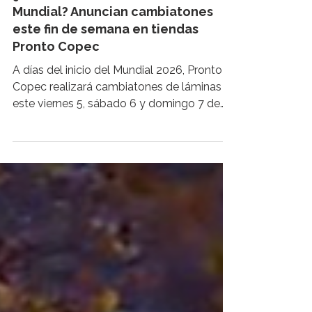
PANORAMAS
¿Te faltan láminas del álbum del
Mundial? Anuncian cambiatones
este fin de semana en tiendas
Pronto Copec
A días del inicio del Mundial 2026, Pronto
Copec realizará cambiatones de láminas
este viernes 5, sábado 6 y domingo 7 de
junio en tiendas seleccionadas de la Región
Metropolitana y Valparaíso. La actividad
incluirá espacios de intercambio, sobres de
regalo para los primeros asistentes y
desafíos para ganar premios adicionales.
Quienes todavía buscan completar el
álbum del Mundial 2026 tendrán una nueva
oportunidad este fin de semana. En la