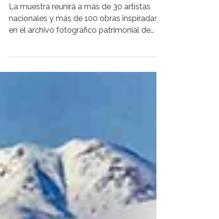
fotografía bordada
La muestra reunirá a más de 30 artistas
nacionales y más de 100 obras inspiradas
en el archivo fotográfico patrimonial de
Quinchao. La tecnología de impresión de
gran formato permitirá extender la
experiencia expositiva más allá de las
obras, integrándose al recorrido visual de la
muestra. Desde el 10 de junio se encuentra
abierta “Hilando la Memoria de Chiloé:
entre oficios y recuerdos” en Citylab GAM,
una exposición colectiva que reúne a más
de 30 artistas nacionales en tor