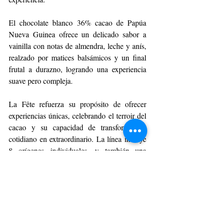
El chocolate blanco 36% cacao de Papúa 
Nueva Guinea ofrece un delicado sabor a 
vainilla con notas de almendra, leche y anís, 
realzado por matices balsámicos y un final 
frutal a durazno, logrando una experiencia 
suave pero compleja.
La Fête refuerza su propósito de ofrecer 
experiencias únicas, celebrando el terroir del 
cacao y su capacidad de transformar lo 
cotidiano en extraordinario. La línea incluye 
8 orígenes individuales, y también una 
presentación que reúne los ocho tipos de 
chocolate, para quienes deseen vivir la 
experiencia completa.
Esta línea ya está disponible en todas las 