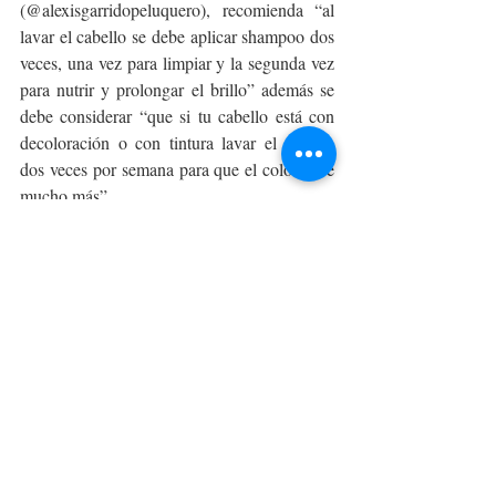
(@alexisgarridopeluquero), recomienda “al 
lavar el cabello se debe aplicar shampoo dos 
veces, una vez para limpiar y la segunda vez 
para nutrir y prolongar el brillo” además se 
debe considerar “que si tu cabello está con 
decoloración o con tintura lavar el cabello 
dos veces por semana para que el color dure 
mucho más”.
El shampoo y balsamo de Cannabis y aloe 
vera de Naturaloe es un producto natural, 
vegano, libre de sulfatos y de colorantes, sin 
parabenos
 ni siliconas u otras sustancias 
potencialmente dañinas. 
bienestar
beauty
belleza
cuidadodelapiel
BELLEZA Y MODA