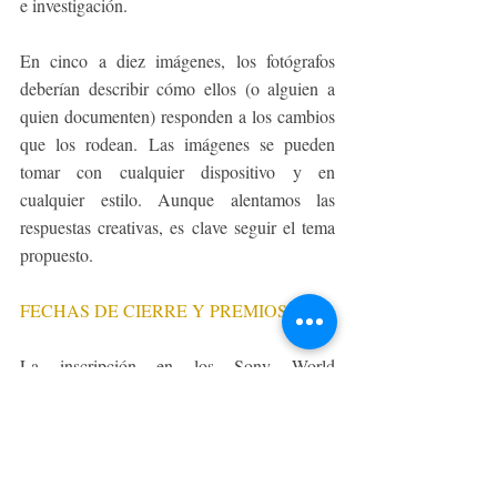
e investigación.
En cinco a diez imágenes, los fotógrafos 
deberían describir cómo ellos (o alguien a 
quien documenten) responden a los cambios 
que los rodean. Las imágenes se pueden 
tomar con cualquier dispositivo y en 
cualquier estilo. Aunque alentamos las 
respuestas creativas, es clave seguir el tema 
propuesto.
FECHAS DE CIERRE Y PREMIOS 2023
La inscripción en los Sony World 
Photography Awards comienza el 1 de junio 
de 2022. Para obtener detalles de todas las 
competencias y categorías, entra 
aquí
.