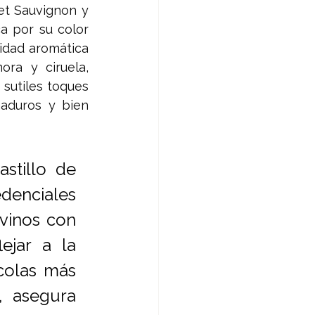
t Sauvignon y 
 por su color 
idad aromática 
a y ciruela, 
sutiles toques 
aduros y bien 
stillo de 
enciales 
vinos con 
jar a la 
olas más 
 asegura 