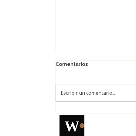
Comentarios
Escribir un comentario...
Tras ganar la disputa por
su marca: Pedro Piscal
prepara nuevos
lanzamientos y expansión