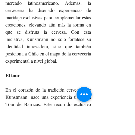
mercado latinoamericano. Además, la 
cervecería ha diseñado experiencias de 
maridaje exclusivas para complementar estas 
creaciones, elevando aún más la forma en 
que se disfruta la cerveza. Con esta 
iniciativa, Kunstmann no sólo fortalece su 
identidad innovadora, sino que también 
posiciona a Chile en el mapa de la cervecería 
experimental a nivel global.
El tour
En el corazón de la tradición cervecera de 
Kunstmann, nace una experiencia única: el 
Tour de Barricas. Este recorrido exclusivo 
invita a los amantes de la cerveza a 
adentrarse en la sala de barricas, un espacio 
donde el tiempo y la madera trabajan en 
armonía para dar vida a cervezas de guarda 