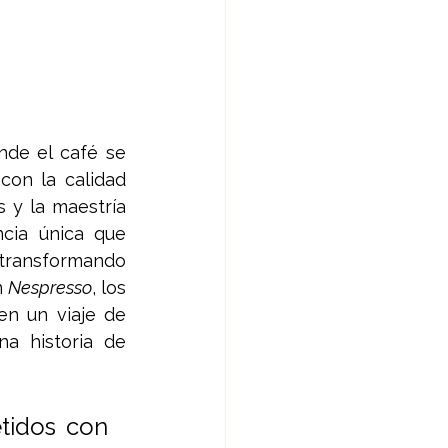
de el café se 
on la calidad 
 y la maestría 
cia única que 
 transformando 
 
Nespresso
, los 
n un viaje de 
a historia de 
idos con 