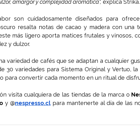
dulzor, amargor y complejidad aromática",
 explica Strika.
abor son cuidadosamente diseñados para ofrecer
oscuro resalta notas de cacao y madera con una tex
ste más ligero aporta matices frutales y vinosos, con
ez y dulzor.
na variedad de cafés que se adaptan a cualquier gu
 30 variedades para Sistema Original y Vertuo, la i
to para convertir cada momento en un ritual de disfru
n visita cualquiera de las tiendas de la marca o 
Ne
o
 y 
@
nespresso.cl
 para mantenerte al día de las n