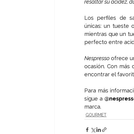
resaltar su acidez, 
Los perfiles de s
únicas: un tueste 
mientras que un tue
perfecto entre acid
Nespresso
 ofrece u
ocasión. Con más de
encontrar el favori
Para más informació
sigue a 
@nespress
marca.
GOURMET