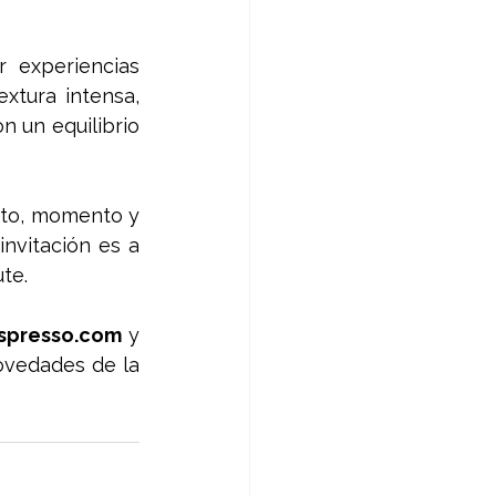
 experiencias 
tura intensa, 
 un equilibrio 
sto, momento y 
nvitación es a 
te.
spresso.com
 y 
ovedades de la 