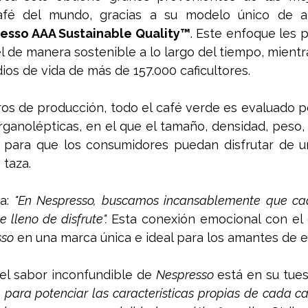
fé del mundo, gracias a su modelo único de aba
esso AAA Sustainable Quality™
. Este enfoque les p
l de manera sostenible a lo largo del tiempo, mientra
ios de vida de más de 157.000 caficultores.
tros de producción, todo el café verde es evaluado p
rganolépticas, en el que el tamaño, densidad, peso,
 para que los consumidores puedan disfrutar de un
 taza.
a: 
"En Nespresso, buscamos incansablemente que cad
lleno de disfrute". 
Esta conexión emocional con el 
sso
 en una marca única e ideal para los amantes de e
el sabor inconfundible de 
Nespresso
 está en su tues
 para potenciar las características propias de cada ca