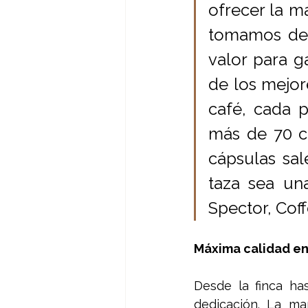
ofrecer la má
tomamos dec
valor para ga
de los mejore
café, cada p
más de 70 co
cápsulas sa
taza sea una
Spector, Cof
Máxima calidad en
Desde la finca has
dedicación. La ma