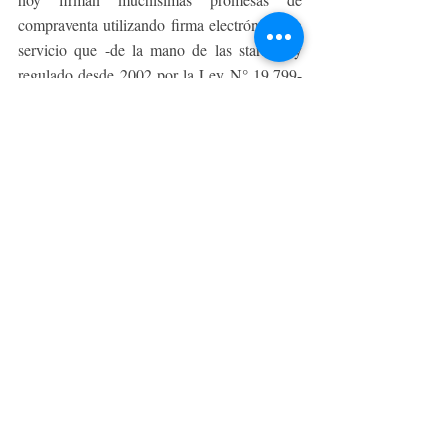
compraventa utilizando firma electrónica, un 
servicio que -de la mano de las startups y 
regulado desde 2002 por la Ley N° 19.799- 
continúa ganando terreno en nuestro país.
El desafío pendiente, eso sí, es eliminar el 
papel en las escrituras públicas y en todo lo 
que tenga que ver con notarías y bancos. Sin 
duda, para allá vamos. 
ESPACIO CORPORATIVO
Entradas recientes
Ver todo