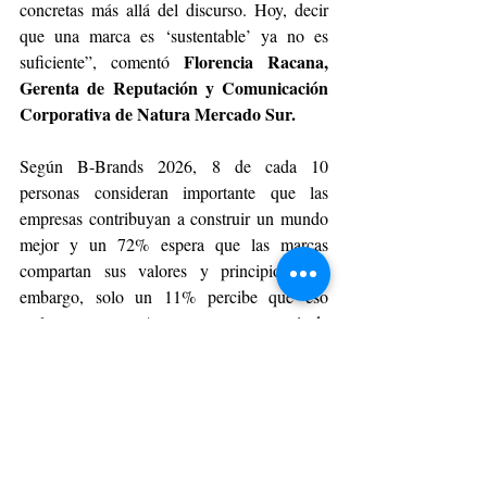
concretas más allá del discurso. Hoy, decir 
que una marca es ‘sustentable’ ya no es 
Florencia Racana, 
suficiente”, comentó 
Gerenta de Reputación y Comunicación 
Corporativa de Natura Mercado Sur.
Según B-Brands 2026, 8 de cada 10 
personas consideran importante que las 
empresas contribuyan a construir un mundo 
mejor y un 72% espera que las marcas 
compartan sus valores y principios. Sin 
embargo, solo un 11% percibe que eso 
realmente ocurre. A esto se suma que más de 
la mitad de los encuestados afirmó haber 
visto información falsa o engañosa sobre 
sostenibilidad en comunicaciones de marcas, 
reflejando una creciente exigencia hacia la 
transparencia y la coherencia corporativa. En 
ese escenario, el reconocimiento obtenido 