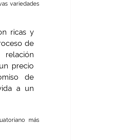
vas variedades 
n ricas y 
roceso de 
relación 
un precio 
omiso de 
ida a un 
uatoriano más 