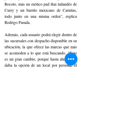
Rocoto, más un exótico pad thai tailandés de 
Curry y un burrito mexicano de Carnitas, 
todo junto en una misma orden”, explica 
Rodrigo Parada. 
Además, cada usuario podrá elegir dentro de 
las sucursales con despacho disponible en su 
ubicación, la que ofrece las marcas que más 
se acomoden a lo que está buscando. “Esto 
es un gran cambio, porque hasta ahora solo 
daba la opción de un local por persona, el 
más cercano al domicilio de entrega, lo que 
restringía el alcance de las marcas, ya que no 
todas las tiendas ofrecen las mismas marcas. 
Ahora habrá más opciones para elegir, 
significando un gran upgrade para tener una 
experiencia personalizada”, sostiene el 
ejecutivo.