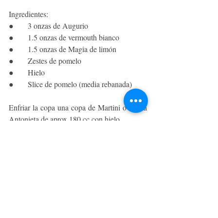
Ingredientes:
●      3 onzas de Augurio 
●      1.5 onzas de vermouth bianco
●      1.5 onzas de Magia de limón
●      Zestes de pomelo
●      Hielo 
●      Slice de pomelo (media rebanada) 
Enfriar la copa una copa de Martini o María 
Antonieta de aprox 180 cc con hielo. 
Luego en la coctelera con hielo agregar el 
Augurio, la magia de limón y el vermouth 
con zestes de pomelo y dejar enfriar. Una 
vez que la copa y la coctelera estén 
empañadas eliminar los hielos de la copa 
verter el contenido de la coctelera y decorar 
con slice de pomelo.