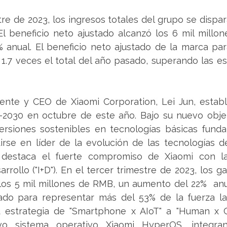
tre de 2023, los ingresos totales del grupo se dispara
l beneficio neto ajustado alcanzó los 6 mil millon
 anual. El beneficio neto ajustado de la marca par
 1.7 veces el total del año pasado, superando las es
dente y CEO de Xiaomi Corporation, Lei Jun, establ
-2030 en octubre de este año. Bajo su nuevo objeti
rsiones sostenibles en tecnologías básicas funda
irse en líder de la evolución de las tecnologías d
o destaca el fuerte compromiso de Xiaomi con la
arrollo ("I+D"). En el tercer trimestre de 2023, los g
los 5 mil millones de RMB, un aumento del 22%  anua
do para representar más del 53% de la fuerza labo
u estrategia de "Smartphone x AIoT" a "Human x 
o sistema operativo Xiaomi HyperOS, integran