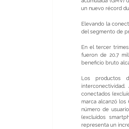
acumulada (GMV) de
un nuevo récord du
Elevando la conect
del segmento de pro
En el tercer trimes
fueron de 20.7 mi
beneficio bruto alc
Los productos d
interconectividad
conectados (excluid
marca alcanzó los 6
número de usuario
(excluidos smartph
representa un incr