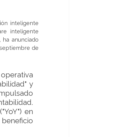
n inteligente 
e inteligente 
 ha anunciado 
 septiembre de 
operativa 
ilidad" y 
mpulsado 
abilidad. 
"YoY") en 
eneficio 