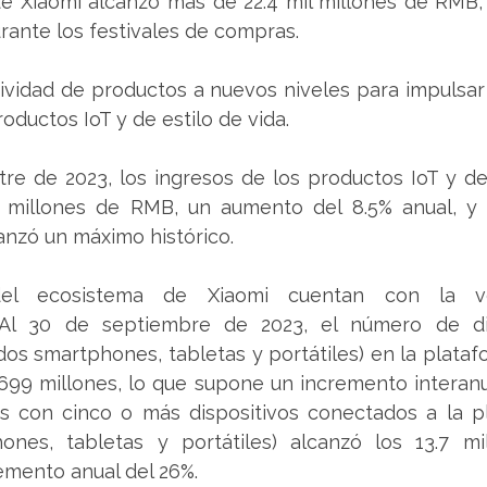
 Xiaomi alcanzó más de 22.4 mil millones de RMB, 
rante los festivales de compras.
ividad de productos a nuevos niveles para impulsar 
ductos IoT y de estilo de vida.
tre de 2023, los ingresos de los productos IoT y de 
l millones de RMB, un aumento del 8.5% anual, y
anzó un máximo histórico.
el ecosistema de Xiaomi cuentan con la ve
. Al 30 de septiembre de 2023, el número de dis
os smartphones, tabletas y portátiles) en la platafo
99 millones, lo que supone un incremento interanual
s con cinco o más dispositivos conectados a la pl
ones, tabletas y portátiles) alcanzó los 13.7 mil
emento anual del 26%.