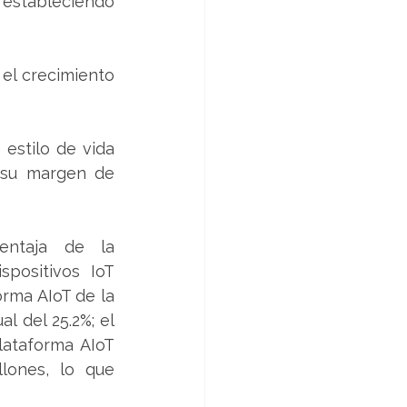
estableciendo 
el crecimiento 
estilo de vida 
 su margen de 
ntaja de la 
positivos IoT 
rma AIoT de la 
 del 25.2%; el 
ataforma AIoT 
lones, lo que 