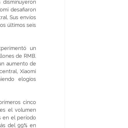
 disminuyeron 
omi desafiaron 
al. Sus envíos 
s últimos seis 
perimentó un 
llones de RMB. 
un aumento de 
entral, Xiaomi 
endo elogios 
rimeros cinco 
es el volumen 
 en el período 
más del 99% en 