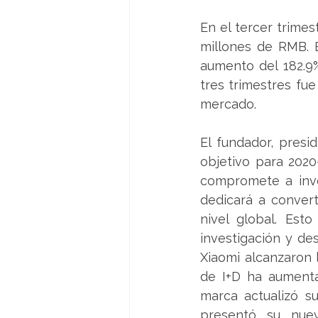
En el tercer trimes
millones de RMB. E
aumento del 182.9%
tres trimestres fue
mercado.
El fundador, presi
objetivo para 2020
compromete a inve
dedicará a convert
nivel global. Est
investigación y des
Xiaomi alcanzaron 
de I+D ha aumenta
marca actualizó s
presentó su nuev