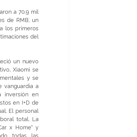
ron a 70.9 mil 
es de RMB, un 
a los primeros 
timaciones del 
eció un nuevo 
vo, Xiaomi se 
mentales y se 
e vanguardia a 
 inversión en 
astos en I+D de 
l. El personal 
ral total. La 
Car x Home" y 
do todas las 