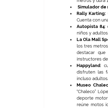
metros y dura 
 Simulador de 
Rally Karting:
Cuenta con una
Autopista 84
:
niños y adultos.
La Ola Mall Sp
los tres metro
destacar que 
instructores d
Happyland
: c
disfruten las 
incluso adultos
Museo Chale
“Chaleco” López
deporte motor 
reúne motos i