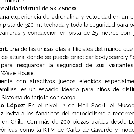
15 minutos.
realidad virtual de Ski/Snow
.
 una experiencia de adrenalina y velocidad en un e
 pista de 320 mt techada y toda la seguridad para pa
 carreras y conducción en pista de 25 metros con 5 
 
ort
: una de las únicas olas artificiales del mundo que
s de altura, donde se puede practicar bodyboard y f
para resguardar la seguridad de sus visitantes
e Wave House.
uenta con atractivos juegos elegidos especialm
familias, es un espacio ideado para niños de disti
. Sistema de tarjeta con carga.
co López
: En el nivel -2 de Mall Sport, el Museo
 invita a los fanáticos del motociclismo a recorrer l
en Chile. Con más de 200 piezas traídas desde Lolo
cónicas como la KTM de Carlo de Gavardo y model