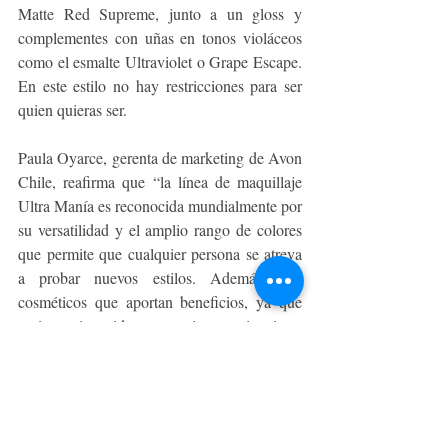
Matte Red Supreme, junto a un gloss y 
complementes con uñas en tonos violáceos 
como el esmalte Ultraviolet o Grape Escape. 
En este estilo no hay restricciones para ser 
quien quieras ser. 
Paula Oyarce, gerenta de marketing de Avon 
Chile, reafirma que “la línea de maquillaje 
Ultra Manía es reconocida mundialmente por 
su versatilidad y el amplio rango de colores 
que permite que cualquier persona se atreva 
a probar nuevos estilos. Además, son 
cosméticos que aportan beneficios, ya que 
están enriquecidos en aceites y vitaminas, 
por lo que no llegan solamente a potenciar la 
belleza externa, sino que se establecen como 
un imprescindible para cuidar y potenciar el 
interior de cada persona”.