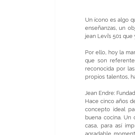
Un ícono es algo q
enseñanzas, un obj
jean Levi’s 501 que
Por ello, hoy la ma
que son referente
reconocida por las
propios talentos, h
Jean Endre: Fundad
Hace cinco años de
concepto ideal pa
buena cocina. Un d
casa, para así imp
agradable momento 