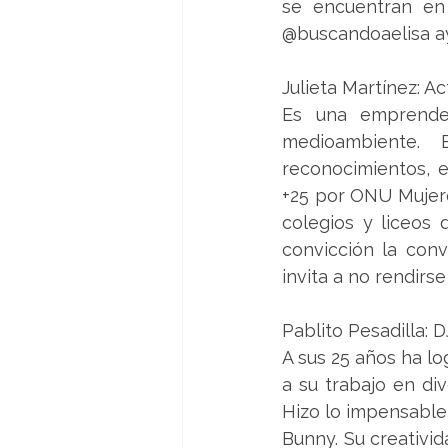
se encuentran en
@buscandoaelisa ayu
Julieta Martínez: Ac
Es una emprended
medioambiente.  E
reconocimientos, 
+25 por ONU Mujeres
colegios y liceos 
convicción la conv
invita a no rendirs
Pablito Pesadilla: 
A sus 25 años ha lo
a su trabajo en di
Hizo lo impensable 
Bunny. Su creativid