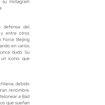
su Instagram 
a.
 defensa del 
y entre otros 
Force Beijing 
ando en varios 
unca dudó. Su 
un ícono, que 
hilena, debido 
gran renombre. 
telonear a Bad 
los que sueñan 