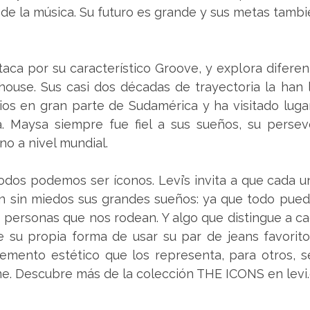
de la música. Su futuro es grande y sus metas tambi
aca por su característico Groove, y explora diferen
house. Sus casi dos décadas de trayectoria la han l
ios en gran parte de Sudamérica y ha visitado lug
a. Maysa siempre fue fiel a sus sueños, su perseve
no a nivel mundial.
 todos podemos ser íconos. Levi’s invita a que cada un
n sin miedos sus grandes sueños: ya que todo puede
s personas que nos rodean. Y algo que distingue a ca
 su propia forma de usar su par de jeans favorito.
mento estético que los representa, para otros, se
e. Descubre más de la colección THE ICONS en levi.c