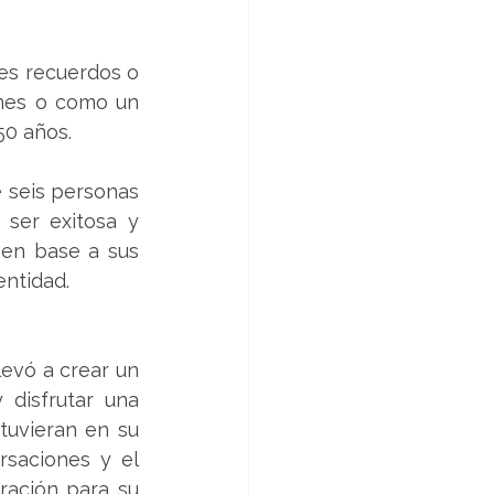
es recuerdos o 
nes o como un 
50 años. 
 seis personas 
ser exitosa y 
en base a sus 
entidad.
evó a crear un 
disfrutar una 
tuvieran en su 
saciones y el 
ación para su 