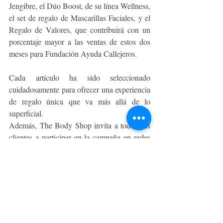
Jengibre, el Dúo Boost, de su línea Wellness, 
el set de regalo de Mascarillas Faciales, y el 
Regalo de Valores, que contribuirá con un 
porcentaje mayor a las ventas de estos dos 
meses para Fundación Ayuda Callejeros. 
Cada artículo ha sido seleccionado 
cuidadosamente para ofrecer una experiencia 
de regalo única que va más allá de lo 
superficial. 
Además, The Body Shop invita a todos sus 
clientes a participar en la campaña en redes 
sociales utilizando el hashtag 
#NavidadActivistaTBS
. Comparta sus 
regalos favoritos, historias inspiradoras y 
cómo están haciendo un cambio positivo 
durante esta temporada navideña. 
“Invitamos a que todos nuestros clientes y a 