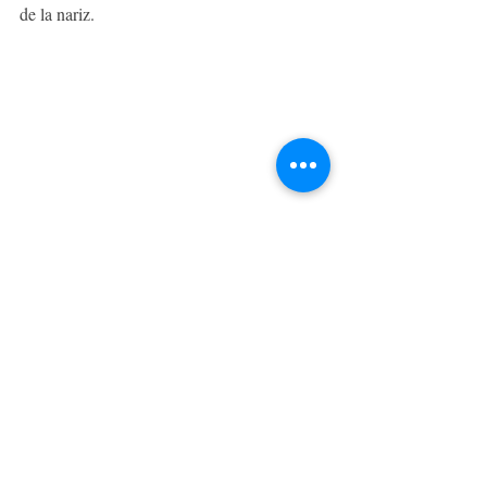
de la nariz.
Labios más voluminosos
Es un truco viral que acumula miles de 
visitas y que demuestra que puedes lucir 
unos labios envidiables en tan solo unos 
segundos. Es tan sencillo como aplicar un 
iluminador en polvo en tus labios con un 
pincel fino. El resultado es un acabado en el 