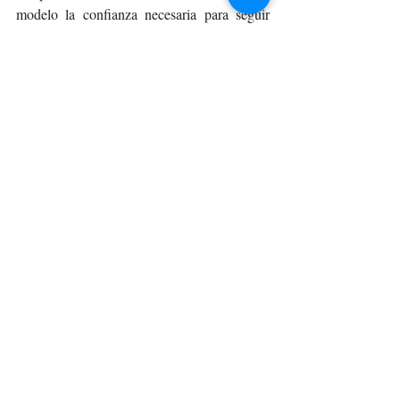
modelo la confianza necesaria para seguir 
avanzando”, afirma Felipe Contreras, Brand 
Manager de adidas Running.
Ingresa a 
adidas Supernova
 para conocer 
más sobre el catálogo de la categoría. 
DEPORTE
Entradas recientes
Ver todo