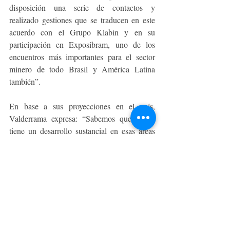
disposición una serie de contactos y 
realizado gestiones que se traducen en este 
acuerdo con el Grupo Klabin y en su 
participación en Exposibram, uno de los 
encuentros más importantes para el sector 
minero de todo Brasil y América Latina 
también”.
En base a sus proyecciones en el país, 
Valderrama expresa: “Sabemos que Brasil 
tiene un desarrollo sustancial en esas áreas 
donde nuestra tecnología tiene un gran 
impacto. Esperamos terminar este 2022 con 
más de tres misiones comerciales específicas 
de prospección, al menos dos participaciones 
en grandes ferias y sumar un nuevo cliente, 
lo que sería un éxito de internacionalización 
para nosotros”. 