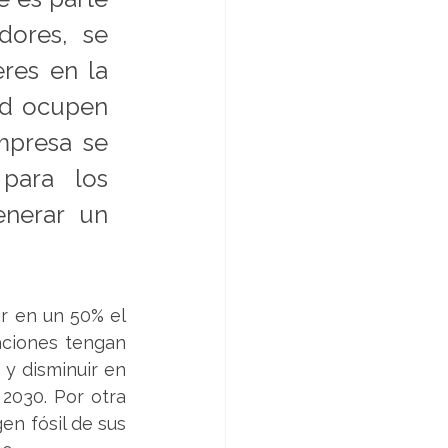
ores, se 
es en la 
d ocupen 
mpresa se 
ara los 
nerar un 
r en un 50% el 
aciones tengan 
y disminuir en 
2030. Por otra 
n fósil de sus 