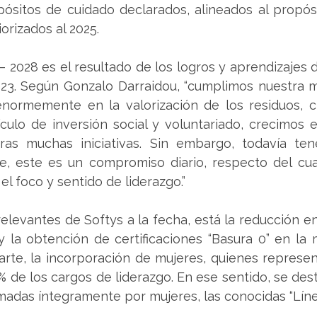
ósitos de cuidado declarados, alineados al propósi
orizados al 2025.
– 2028 es el resultado de los logros y aprendizajes de
023. Según Gonzalo Darraidou, “cumplimos nuestra m
normemente en la valorización de los residuos, c
ulo de inversión social y voluntariado, crecimos e
otras muchas iniciativas. Sin embargo, todavía te
te, este es un compromiso diario, respecto del cu
 el foco y sentido de liderazgo.”
elevantes de Softys a la fecha, está la reducción en
y la obtención de certificaciones “Basura 0” en la 
parte, la incorporación de mujeres, quienes represe
% de los cargos de liderazgo. En ese sentido, se dest
adas íntegramente por mujeres, las conocidas “Líne