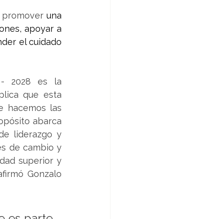
s promover 
una 
ones, apoyar a 
der el cuidado 
- 2028 es la 
lica que esta 
e hacemos las 
opósito abarca 
e liderazgo y 
s de cambio y 
dad superior y 
afirmó Gonzalo 
 es parte 