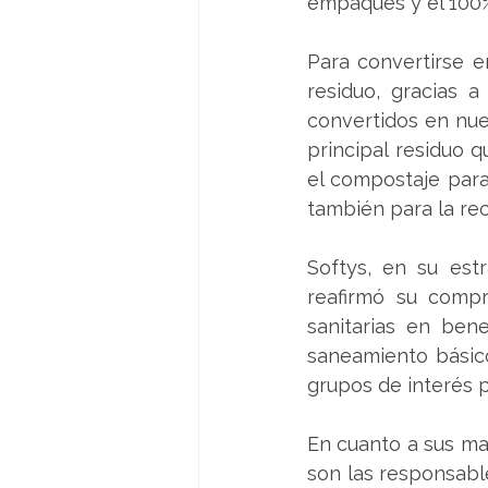
empaques y el 100%
Para convertirse e
residuo, gracias 
convertidos en nue
principal residuo 
el compostaje para 
también para la re
Softys, en su estr
reafirmó su compro
sanitarias en ben
saneamiento básico
grupos de interés 
En cuanto a sus mar
son las responsable