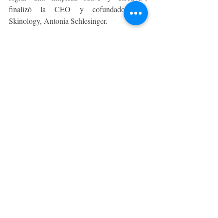
finalizó la CEO y cofundadora de 
Skinology, Antonia Schlesinger.
La Espuma de Limpieza Syndet, así como 
también los productos ultra personalizados 
de Skinology, están disponibles en el sitio 
web de 
Skinology
.
BELLEZA Y MODA
Entradas recientes
Ver todo