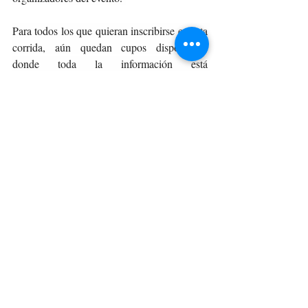
Para todos los que quieran inscribirse en esta 
corrida, aún quedan cupos disponibles, 
donde toda la información está 
en
https://welcu.com/demaria/running-
festival
 . Para más datos sobre el evento, 
recuerda seguir a Running Festival en sus 
redes 
sociales
https://www.instagram.com/running
festival/
 . 
DEPORTE
Entradas recientes
Ver todo