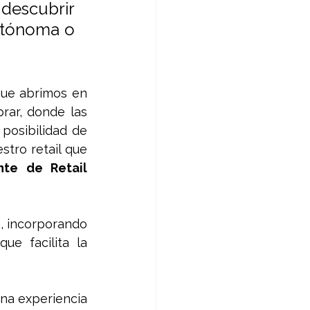
descubrir 
utónoma o 
que abrimos en 
ar, donde las 
osibilidad de 
tro retail que 
nte de Retail 
, incorporando 
e facilita la 
na experiencia 