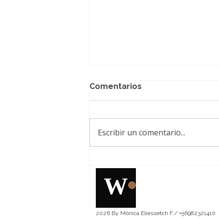
Comentarios
Escribir un comentario...
Mamut debuta en los
hoteles: Inauguran primer
restaurante en Ibis Budget
Santiago Providencia
2026 By Mónica Eliessetch F./ +56982321410