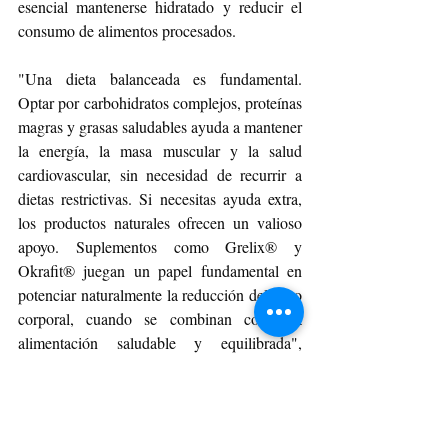
esencial mantenerse hidratado y reducir el 
consumo de alimentos procesados.
"Una dieta balanceada es fundamental. 
Optar por carbohidratos complejos, proteínas 
magras y grasas saludables ayuda a mantener 
la energía, la masa muscular y la salud 
cardiovascular, sin necesidad de recurrir a 
dietas restrictivas. Si necesitas ayuda extra, 
los productos naturales ofrecen un valioso 
apoyo. Suplementos como Grelix® y 
Okrafit® juegan un papel fundamental en 
potenciar naturalmente la reducción del peso 
corporal, cuando se combinan con una 
alimentación saludable y equilibrada", 
aconseja Pefaur. También destaca la 
importancia de prestar atención al tamaño de 
las porciones y la práctica de la alimentación 
consciente, que permite disfrutar de los 