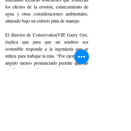
los efectos de la erosión, estancamiento de 
agua y otras consideraciones ambientales, 
alineado bajo un estricto plan de manejo. 
El director de ConservationVIP, Garry Oye, 
explica que para que un sendero sea 
sostenible responde a la ingeniería que se 
utiliza para trabajar la ruta. “Por ejemplo, un 
ángulo menos pronunciado permite que las 
pisadas en el sendero ejerzan menos presión, 
lo que también va acompañado de cómo el 
agua de las lluvias también puede 
desembocar lejos del sendero, permitiendo 
que la erosión se reduzca a sus niveles 
mínimos”, comenta.
Cabe mencionar que estas faenas no 
bloquearán el acceso a Base Torres para los 