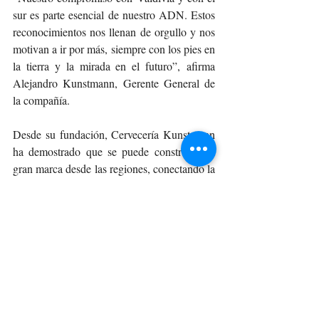
sur es parte esencial de nuestro ADN. Estos 
reconocimientos nos llenan de orgullo y nos 
motivan a ir por más, siempre con los pies en 
la tierra y la mirada en el futuro”, afirma 
Alejandro Kunstmann, Gerente General de 
la compañía.
Desde su fundación, Cervecería Kunstmann 
ha demostrado que se puede construir una 
gran marca desde las regiones, conectando la 
calidad cervecera con la cultura local, la 
innovación y el respeto por el medio 
ambiente. Más de 300 mil personas visitan 
anualmente su complejo cervecero en 
Valdivia, sumergiéndose en una experiencia 
que combina historia, tecnología y sabor.
Con la segunda generación de la familia 