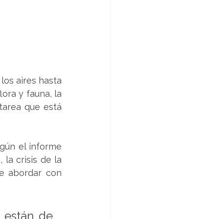
os aires hasta 
ra y fauna, la 
tarea que está 
gún el informe 
a crisis de la 
e abordar con 
 están de 