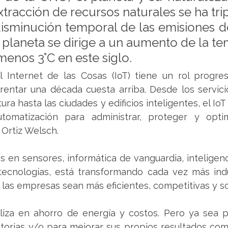
extracción de recursos naturales se ha trip
disminución temporal de las emisiones de
 planeta se dirige a un aumento de la te
menos 3°C en este siglo. 
l Internet de las Cosas (IoT) tiene un rol progre
rentar una década cuesta arriba. Desde los servici
tura hasta las ciudades y edificios inteligentes, el IoT
automatización para administrar, proteger y optim
 Ortiz Welsch.
en sensores, informática de vanguardia, inteligencia a
tecnologías, está transformando cada vez más indus
las empresas sean más eficientes, competitivas y so
liza en ahorro de energía y costos. Pero ya sea p
orias y/o para mejorar sus propios resultados comer