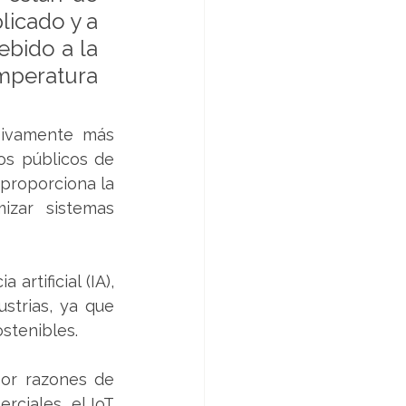
licado y a 
bido a la 
mperatura 
sivamente más 
os públicos de 
 proporciona la 
izar sistemas 
rtificial (IA), 
trias, ya que 
stenibles.  
or razones de 
ciales, el IoT 