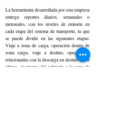
La herramienta desarrollada por esta empresa 
entrega reportes diarios, semanales o 
mensuales, con los niveles de emisión en 
cada etapa del sistema de transporte, la que 
se puede dividir en las siguientes etapas: 
Viaje a zona de carga, operación dentro de 
zona carga, viaje a destino, operaciones 
relacionadas con la descarga en destino y por 
último, el retorno del vehículo a la zona de 
carga para iniciar otro ciclo.
La herramienta también identifica los niveles 
de emisión por vehículo, ruta y nivel de 
carga de los vehículos, de esta forma los 
tomadores de decisión  pueden identificar 
rápidamente dónde deben poner foco y luego 
elegir entre una serie de buenas prácticas 
cuál aplicarán en su operación atendiendo a 