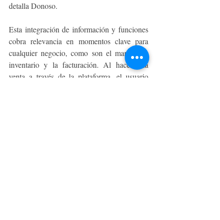
detalla Donoso.
Esta integración de información y funciones 
cobra relevancia en momentos clave para 
cualquier negocio, como son el manejo de 
inventario y la facturación. Al hacer una 
venta a través de la plataforma, el usuario 
puede acceder inmediatamente a la 
actualización del inventario y a la 
información de la facturación de cada venta, 
facilitando así de manera considerable su 
labor.
“Con este nuevo servicio, buscamos apoyar a 
las pequeñas empresas, a los almacenes de 
barrio o a los emprendedores de distintos 
rubros que venden productos que ellos 
manufacturan, y que no siempre tienen 
acceso a una solución completa para la venta 