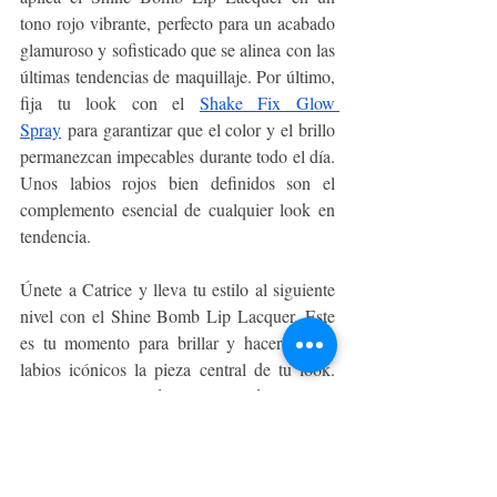
tono rojo vibrante, perfecto para un acabado 
glamuroso y sofisticado que se alinea con las 
últimas tendencias de maquillaje. Por último, 
fija tu look con el 
Shake Fix Glow 
Spray
 para garantizar que el color y el brillo 
permanezcan impecables durante todo el día. 
Unos labios rojos bien definidos son el 
complemento esencial de cualquier look en 
tendencia.
Únete a Catrice y lleva tu estilo al siguiente 
nivel con el Shine Bomb Lip Lacquer. Este 
es tu momento para brillar y hacer de los 
labios icónicos la pieza central de tu look. 
Encuentra este productos y más de la marca 
en 
Dbs.cl
 y 
Preunic.cl
, y sus tiendas 
presenciales a lo largo del país.
BELLEZA Y MODA