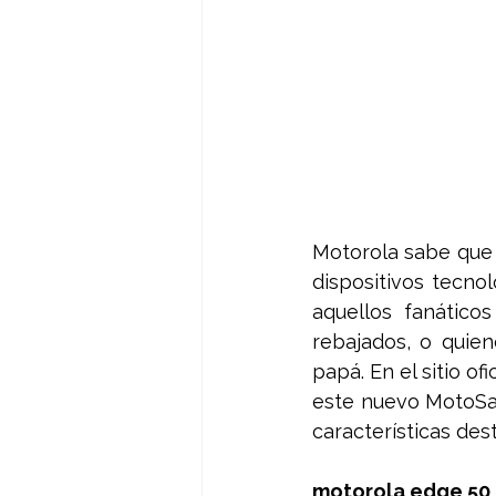
Motorola sabe que t
dispositivos tecno
aquellos fanático
rebajados, o quie
papá. En el sitio ofic
este nuevo MotoSal
características des
motorola edge 50 p