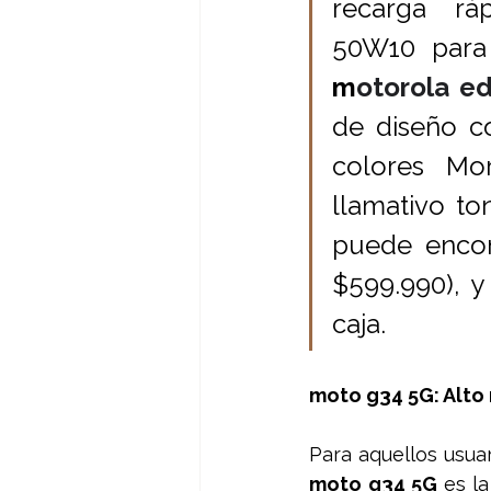
recarga rá
m
otorola e
de diseño c
colores Mo
llamativo to
puede encon
$599.990), y
caja. 
moto g34 5G: Alto
moto g34 5G 
es la