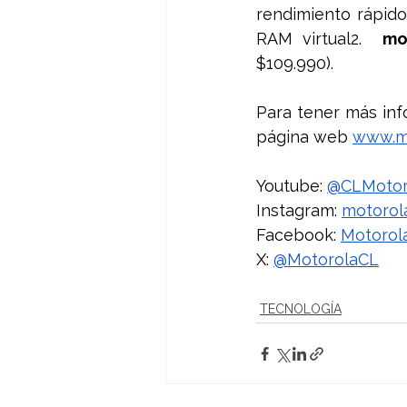
rendimiento rápid
RAM virtual2.  
mo
$109.990).
Para tener más inf
página web 
www.mo
Youtube: 
@CLMotor
Instagram: 
motorol
Facebook: 
Motorol
X: 
@MotorolaCL
TECNOLOGÍA