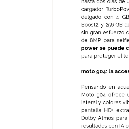
hasta dos días de 
cargador TurboPowe
delgado con 4 GB
Boost2, y 256 GB de
sin gran esfuerzo 
de 8MP para selfie
power se puede c
para proteger el te
moto g04: la acces
Pensando en aquel
Moto g04 ofrece u
lateral y colores v
pantalla HD+ extra
Dolby Atmos para 
resultados con IA 