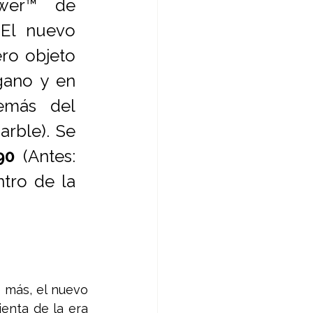
wer™ de 
50W10 para una comodidad sin complicaciones. El nuevo 
o objeto 
ano y en 
más del 
rble). Se 
90 
(Antes: 
tro de la 
Para aquellos usuarios que buscan conectividad avanzada sin pagar de más, el nuevo 
enta de la era 