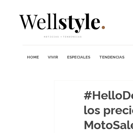
HOME
VIVIR
ESPECIALES
TENDENCIAS
#HelloD
los prec
MotoSale