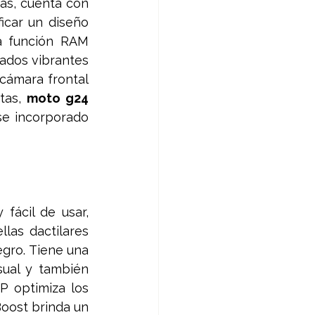
s, cuenta con 
icar un diseño 
 función RAM 
ados vibrantes 
cámara frontal 
tas, 
moto g24 
se incorporado 
cil de usar, 
as dactilares 
gro. Tiene una 
sual y también 
 optimiza los 
oost brinda un 