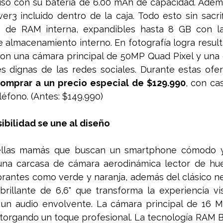
uso con su batería de 6.00 mAh de capacidad. Ademá
r3 incluido dentro de la caja. Todo esto sin sacrif
 de RAM interna, expandibles hasta 8 GB con la
 almacenamiento interno. En fotografía logra result
con una cámara principal de 50MP Quad Pixel y una 
s dignas de las redes sociales. Durante estas ofer
omprar a un precio especial de $129.990
, con ca
léfono. (Antes: $149.990)
ibilidad se une al diseño 
las mamás que buscan un smartphone cómodo y fá
na carcasa de cámara aerodinámica lector de huell
ibrantes como verde y naranja, además del clásico ne
brillante de 6,6" que transforma la experiencia vi
un audio envolvente. La cámara principal de 16 MP
otorgando un toque profesional. La tecnología RAM B