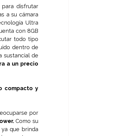
para disfrutar 
as a su cámara 
nología Ultra 
Cuenta con 8GB 
tar todo tipo 
ido dentro de 
 sustancial de 
a a un precio 
o compacto y 
eocuparse por 
ower. 
Como su 
ya que brinda 