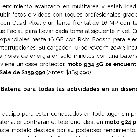
 rendimiento avanzado en multitarea y estabilidad 
subir fotos o videos con toques profesionales graci
con Quad Pixel y un lente frontal de 16 MP con tec
que Facial, para llevar cada toma al siguiente nivel. 
pandibles hasta 16 GB con RAM Boost2, para ejecu
nterrupciones. Su cargador TurboPower™ 20W3 inclu
na horas de energía en solo minutos con una batería
iene un case protector. 
moto g34 5G se encuentr
Sale de $159.990 
(Antes: $189.990).
Batería para todas las actividades en un diseñ
equipo para estar conectados en todo lugar sin pr
atería, encontrarán el teléfono ideal en 
moto g24 p
este modelo destaca por su poderoso rendimiento, 