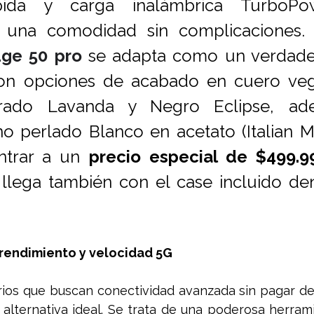
pida y carga inalámbrica TurboPo
dge 50 pro
se adapta como un verdader
on opciones de acabado en cuero veg
rado Lavanda y Negro Eclipse, ade
no perlado Blanco en acetato (Italian Ma
trar a un
 precio especial de $499.9
 llega también con el case incluido den
 rendimiento y velocidad 5G
 alternativa ideal. Se trata de una poderosa herrami