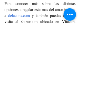
Para conocer más sobre las distintas 
opciones a regalar este mes del amor ingresa 
a 
delacons.com
 y también puedes agendar 
visita al showroom ubicado en Vitacura 
ingresando 
acá
. 
BELLEZA Y MODA
Entradas recientes
Ver todo