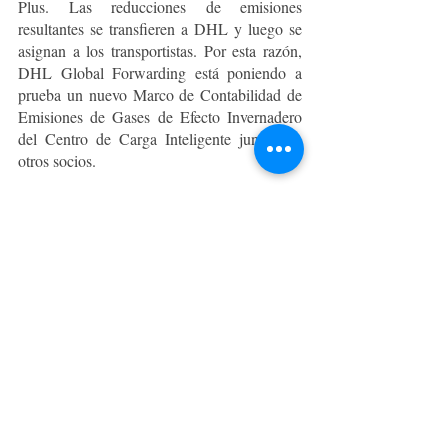
Plus. Las reducciones de emisiones 
resultantes se transfieren a DHL y luego se 
asignan a los transportistas. Por esta razón, 
DHL Global Forwarding está poniendo a 
prueba un nuevo Marco de Contabilidad de 
Emisiones de Gases de Efecto Invernadero 
del Centro de Carga Inteligente junto con 
otros socios. 
La idea detrás de este marco es transferir el 
enfoque de la asignación de los beneficios 
ambientales de los combustibles sostenibles a 
clientes específicos mediante la disociación 
de la contabilidad de los atributos 
ambientales de los combustibles de su flujo 
físico. El marco pretende garantizar la 
integridad medioambiental y la alineación 
con las normas industriales existentes, al 
tiempo que proporciona a las empresas un 
marco contable practicable como primer 