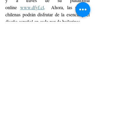
y a través de su plataforma 
online 
www.dfyf.cl
.  Ahora, las mujeres 
chilenas podrán disfrutar de la esencia y el 
diseño español en cada par de bailarinas.
La tienda estará ubicada en Vitacura, Luis 
Pasteur 6709 local 106. Entérate de todas 
las novedades de la tienda en el Instagram 
@dfyf_chile
.
BELLEZA Y MODA
Entradas recientes
Ver todo