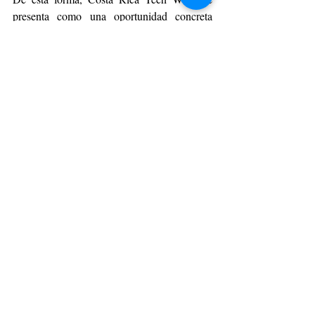
presenta como una oportunidad concreta 
para que startups chilenas accedan a capital 
regional e internacional, validen sus modelos 
de negocio en nuevos mercados y proyecten 
su expansión hacia Centroamérica.
La organización ya tiene disponible la 
agenda completa del evento, donde cualquier 
persona puede revisar el detalle de las 
actividades e inscribirse en los distintos 
encuentros que se desarrollarán durante la 
semana a través del siguiente enlace 
https://luma.com/crtechweek
.
TECNOLOGÍA