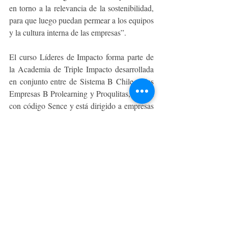
en torno a la relevancia de la sostenibilidad, 
para que luego puedan permear a los equipos 
y la cultura interna de las empresas”.
El curso Líderes de Impacto forma parte de 
la Academia de Triple Impacto desarrollada 
en conjunto entre de Sistema B Chile, y las 
Empresas B Prolearning y Proqulitas, cuenta 
con código Sence y está dirigido a empresas 
que quieran crear o consolidar equipos de 
Impacto Sostenible, para liderar procesos 
con una mirada innovadora, en dimensiones 
sociales, ambientales y económicas. 
La información relativa a fechas, requisitos y 
valores podrán encontrarlos en 
www.academia3impacto.com
SOSTENIBILIDAD