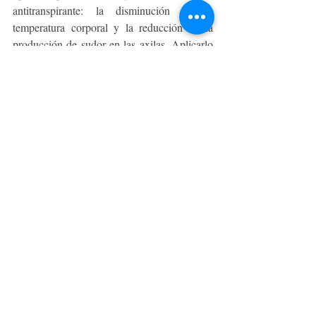
antitranspirante: la disminución de la 
temperatura corporal y la reducción de la 
producción de sudor en las axilas. Aplicarlo 
antes de acostarse no solo maximiza su 
potencial, sino que también contribuye 
significativamente en la comodidad y 
confianza de miles de mujeres en su día a 
día”, asegura Loreto. 
BELLEZA Y MODA
Entradas recientes
Ver todo