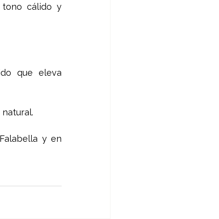
tono cálido y 
ido que eleva 
natural. 
Encuentra Benetint y todos los demás tintes de Benefit en tiendas Falabella y en 