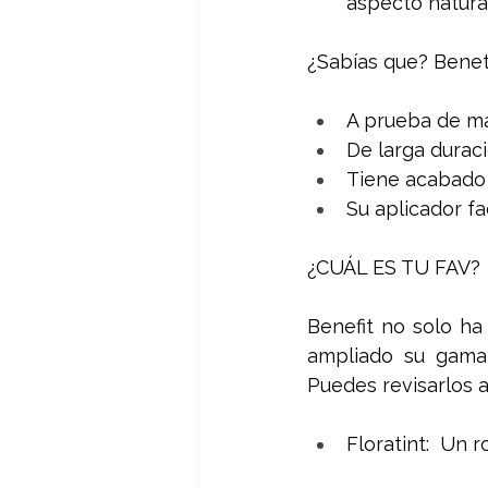
aspecto natural
¿Sabías que? Beneti
A prueba de man
De larga duraci
Tiene acabado 
Su aplicador fac
¿CUÁL ES TU FAV?
Benefit no solo ha
ampliado su gama 
Puedes revisarlos a
Floratint:  Un 