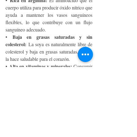
Rica en arginina:
• 
 El aminoácido que el 
cuerpo utiliza para producir óxido nítrico que 
ayuda a mantener los vasos sanguíneos 
flexibles, lo que contribuye con un flujo 
sanguíneo adecuado.
Baja en grasas saturadas y sin 
• 
colesterol:
 La soya es naturalmente libre de 
colesterol y baja en grasas saturadas, lo que 
la hace saludable para el corazón.
Alta en vitaminas y minerales:
• 
 Consumir 
soya puede aumentar la ingesta de vitaminas 
como el folato y la vitamina K, y minerales 
como el calcio, magnesio y hierro.
Buena fuente de fibra:
• 
 Los granos de 
soya enteros son ricos en fibra, a diferencia 
de las proteínas animales.
Apoya la construcción muscular:
• 
 La 
proteína de soya, al ser de alta calidad, es 
efectiva para promover el mantenimiento y 