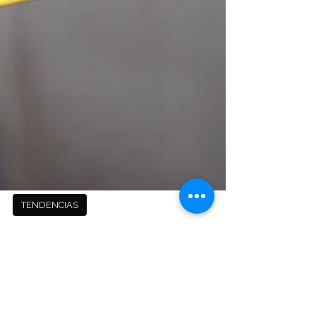
TENDENCIAS
Más pasajeros interurbanos buscan
formas de pago sin contacto según
nueva encuesta de Visa