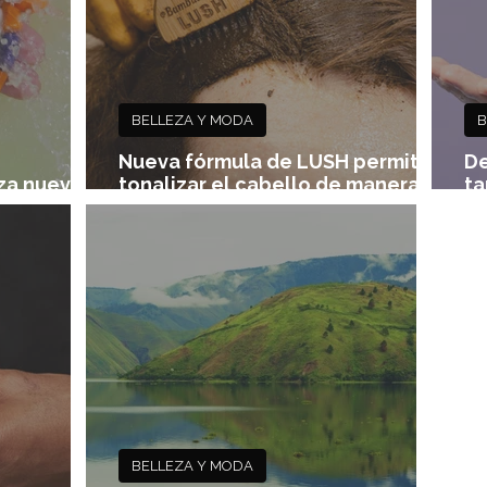
BELLEZA Y MODA
B
Nueva fórmula de LUSH permite
De
za nueva
tonalizar el cabello de manera
ta
022
natural
c
BELLEZA Y MODA