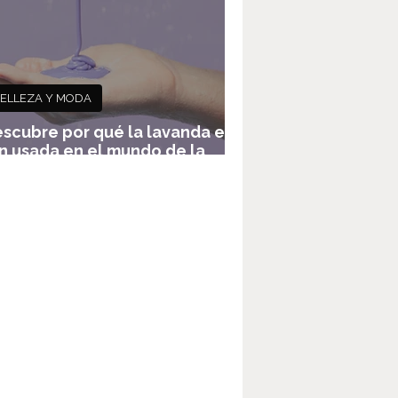
ELLEZA Y MODA
scubre por qué la lavanda es
n usada en el mundo de la
osmética