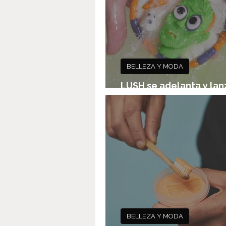
BELLEZA Y MODA
LUSH se adelanta y lan
colección Halloween 2
BELLEZA Y MODA