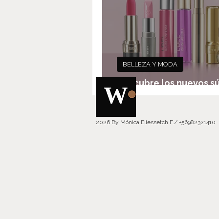
BELLEZA Y MODA
Descubre los nuevos s
labiales de L’BEL
2026 By Mónica Eliessetch F./ +56982321410