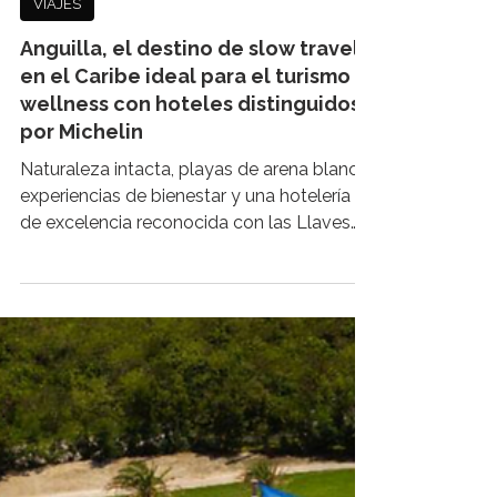
VIAJES
Anguilla, el destino de slow travel
en el Caribe ideal para el turismo
wellness con hoteles distinguidos
por Michelin
Naturaleza intacta, playas de arena blanca,
experiencias de bienestar y una hotelería
de excelencia reconocida con las Llaves
Michelin posicionan a Anguilla como uno
de los destinos de slow travel más
exclusivos del Caribe. Un refugio ideal para
desconectar del ritmo acelerado,
reconectar con lo esencial y vivir el lujo
desde la calma. En un mundo atravesado
por pantallas, notificaciones constantes y
agendas cada vez más exigentes, viajar